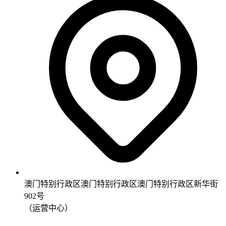
澳门特别行政区澳门特别行政区澳门特别行政区新华街
902号
（运营中心）