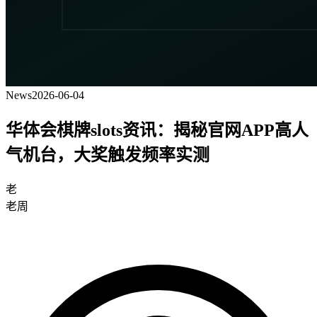
News
2026-06-04
华体会棋牌slots资讯：揭秘官网APP高人
气机台，大奖触发频率实测
老
老周