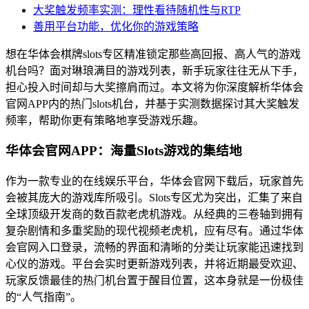
大奖触发频率实测：理性看待随机性与RTP
善用平台功能，优化你的游戏策略
想在华体会棋牌slots专区精准锁定那些高回报、高人气的游戏
机台吗？面对琳琅满目的游戏列表，新手玩家往往无从下手，
担心投入时间却与大奖擦肩而过。本文将为你深度解析华体会
官网APP内的热门slots机台，并基于实测数据探讨其大奖触发
频率，帮助你更有策略地享受游戏乐趣。
华体会官网APP：海量Slots游戏的集结地
作为一款专业的在线娱乐平台，华体会官网下载后，玩家首先
会被其庞大的游戏库所吸引。Slots专区尤为突出，汇集了来自
全球顶级开发商的数百款老虎机游戏。从经典的三卷轴到拥有
复杂剧情和多重奖励的现代视频老虎机，应有尽有。通过华体
会官网入口登录，流畅的界面和清晰的分类让玩家能迅速找到
心仪的游戏。平台会实时更新游戏列表，并将近期最受欢迎、
玩家反馈最佳的热门机台置于醒目位置，这本身就是一份极佳
的“人气指南”。