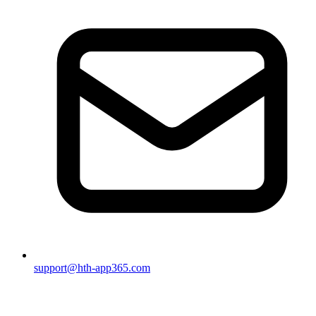
support@hth-app365.com