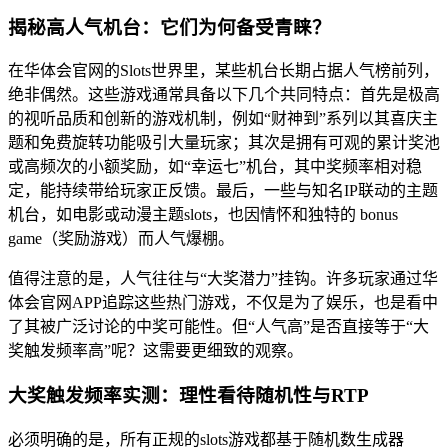
揭秘高人气机台：它们为何备受青睐？
在华体会官网的Slots世界里，某些机台长期占据人气榜前列，
绝非偶然。这些游戏通常具备以下几个共同特点：首先是极高
的视听品质和创新的游戏机制，例如“财神到”系列以其喜庆主
题和免费旋转功能吸引大量玩家；其次是拥有可观的累计奖池
或高频次的小额奖励，如“幸运七”机台，其中奖频率相对稳
定，能持续带给玩家正反馈。最后，一些与知名IP联动的主题
机台，如电影或动漫主题slots，也因情怀和独特的 bonus
game（奖励游戏）而人气爆棚。
值得注意的是，人气往往与“大奖潜力”挂钩。许多玩家通过华
体会官网APP追踪这些热门游戏，不仅是为了娱乐，也是看中
了其被广泛讨论的中奖可能性。但“人气高”是否直接等于“大
奖触发频率高”呢？这需要更细致的观察。
大奖触发频率实测：理性看待随机性与RTP
必须明确的是，所有正规的slots游戏都基于随机数生成器