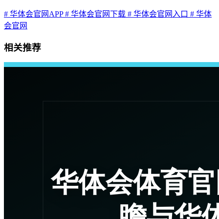
# 华体会官网APP
# 华体会官网下载
# 华体会官网入口
# 华体
会官网
相关推荐