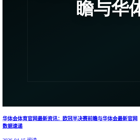
华体会体育官网最新资讯：欧冠半决赛前瞻与华体会最新官网
数据速递