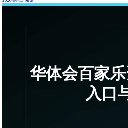
2026-04-15
阅读
→