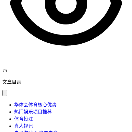
75
文章目录
华体会体育核心优势
热门娱乐项目推荐
体育投注
真人视讯