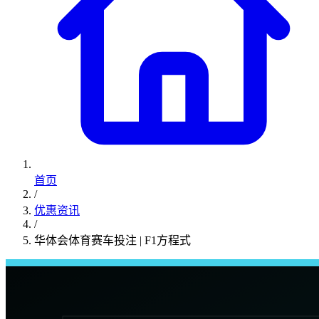
首页
/
优惠资讯
/
华体会体育赛车投注 | F1方程式