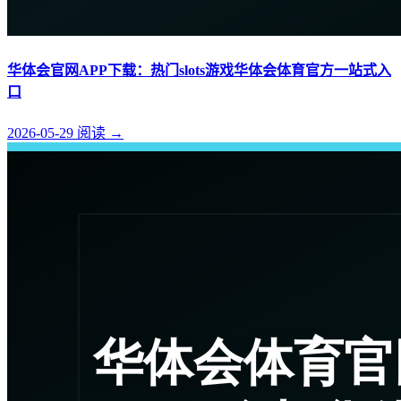
华体会官网APP下载：热门slots游戏华体会体育官方一站式入
口
2026-05-29
阅读
→