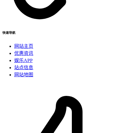
快速导航
网站主页
优惠资讯
娱乐APP
站点信息
网站地图