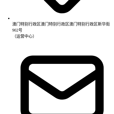
澳门特别行政区澳门特别行政区澳门特别行政区新华街
902号
（运营中心）