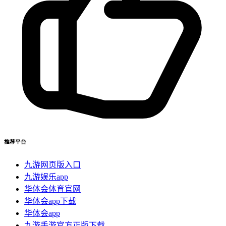
推荐平台
九游网页版入口
九游娱乐app
华体会体育官网
华体会app下载
华体会app
九游手游官方正版下载