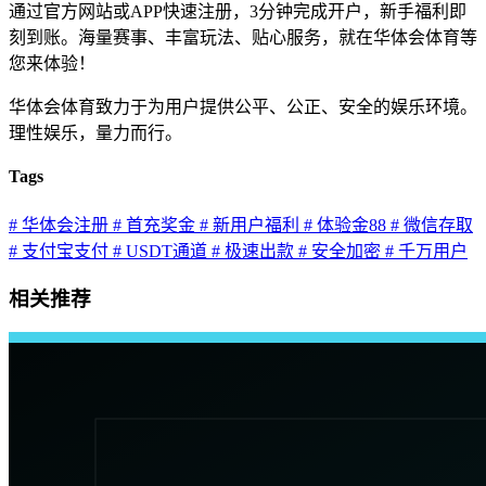
通过官方网站或APP快速注册，3分钟完成开户，新手福利即
刻到账。海量赛事、丰富玩法、贴心服务，就在华体会体育等
您来体验！
华体会体育致力于为用户提供公平、公正、安全的娱乐环境。
理性娱乐，量力而行。
Tags
# 华体会注册
# 首充奖金
# 新用户福利
# 体验金88
# 微信存取
# 支付宝支付
# USDT通道
# 极速出款
# 安全加密
# 千万用户
相关推荐