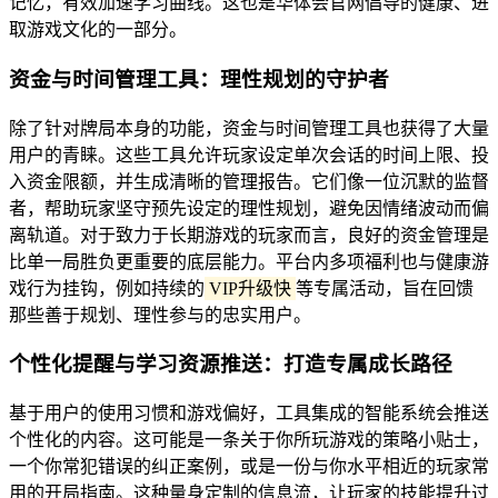
记忆，有效加速学习曲线。这也是华体会官网倡导的健康、进
取游戏文化的一部分。
资金与时间管理工具：理性规划的守护者
除了针对牌局本身的功能，资金与时间管理工具也获得了大量
用户的青睐。这些工具允许玩家设定单次会话的时间上限、投
入资金限额，并生成清晰的管理报告。它们像一位沉默的监督
者，帮助玩家坚守预先设定的理性规划，避免因情绪波动而偏
离轨道。对于致力于长期游戏的玩家而言，良好的资金管理是
比单一局胜负更重要的底层能力。平台内多项福利也与健康游
戏行为挂钩，例如持续的
VIP升级快
等专属活动，旨在回馈
那些善于规划、理性参与的忠实用户。
个性化提醒与学习资源推送：打造专属成长路径
基于用户的使用习惯和游戏偏好，工具集成的智能系统会推送
个性化的内容。这可能是一条关于你所玩游戏的策略小贴士，
一个你常犯错误的纠正案例，或是一份与你水平相近的玩家常
用的开局指南。这种量身定制的信息流，让玩家的技能提升过