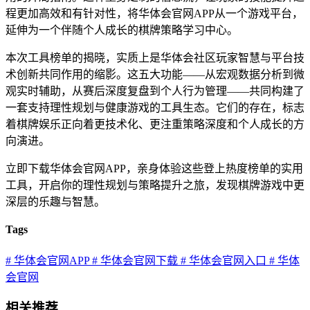
程更加高效和有针对性，将华体会官网APP从一个游戏平台，
延伸为一个伴随个人成长的棋牌策略学习中心。
本次工具榜单的揭晓，实质上是华体会社区玩家智慧与平台技
术创新共同作用的缩影。这五大功能——从宏观数据分析到微
观实时辅助，从赛后深度复盘到个人行为管理——共同构建了
一套支持理性规划与健康游戏的工具生态。它们的存在，标志
着棋牌娱乐正向着更技术化、更注重策略深度和个人成长的方
向演进。
立即下载华体会官网APP，亲身体验这些登上热度榜单的实用
工具，开启你的理性规划与策略提升之旅，发现棋牌游戏中更
深层的乐趣与智慧。
Tags
# 华体会官网APP
# 华体会官网下载
# 华体会官网入口
# 华体
会官网
相关推荐