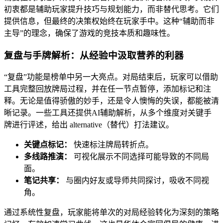
初衷都是辅助玩家提升技巧与规划能力，而非替代思考。它们
提供信息，但最终的决策权始终在玩家手中。这种“辅助而非
主导”的理念，确保了游戏的竞技本质和趣味性。
复盘与手牌解析：从经验中汲取营养的利器
“复盘”功能是榜单中另一大亮点。对局结束后，玩家可以借助
工具完整回放牌局过程，并在任一节点暂停，添加标记和注
释。无论是值得骄傲的妙手，还是令人懊悔的失误，都能被清
晰记录。一些工具还提供AI辅助解析，从多个维度对关键手
牌进行评述，给出 alternative（替代）打法建议。
关键点标记：
快速标注牌局转折点。
多线路推演：
可视化展示不同选择可能导致的不同局
面。
笔记共享：
与圈内好友或导师共同探讨，吸收不同视
角。
通过系统性复盘，玩家能将单次的对局经验转化为深刻的策略