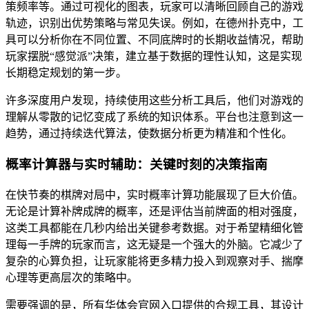
策频率等。通过可视化的图表，玩家可以清晰回顾自己的游戏
轨迹，识别出优势策略与常见失误。例如，在德州扑克中，工
具可以分析你在不同位置、不同底牌时的长期收益情况，帮助
玩家摆脱“感觉派”决策，建立基于数据的理性认知，这是实现
长期稳定规划的第一步。
许多深度用户发现，持续使用这些分析工具后，他们对游戏的
理解从零散的记忆变成了系统的知识体系。平台也注意到这一
趋势，通过持续迭代算法，使数据分析更为精准和个性化。
概率计算器与实时辅助：关键时刻的决策指南
在快节奏的棋牌对局中，实时概率计算功能展现了巨大价值。
无论是计算补牌成牌的概率，还是评估当前牌面的相对强度，
这类工具都能在几秒内给出关键参考数据。对于希望精细化管
理每一手牌的玩家而言，这无疑是一个强大的外脑。它减少了
复杂的心算负担，让玩家能将更多精力投入到观察对手、揣摩
心理等更高层次的策略中。
需要强调的是，所有华体会官网入口提供的合规工具，其设计