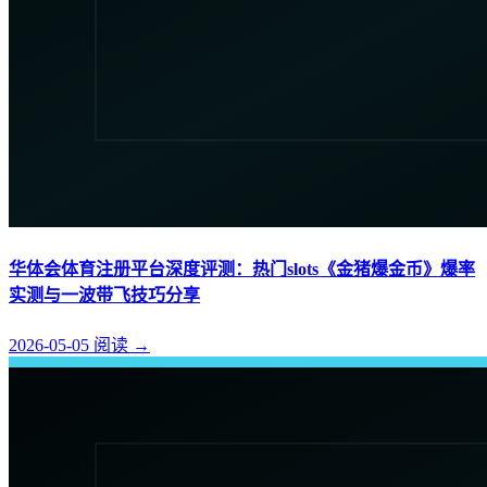
华体会体育注册平台深度评测：热门slots《金猪爆金币》爆率
实测与一波带飞技巧分享
2026-05-05
阅读
→