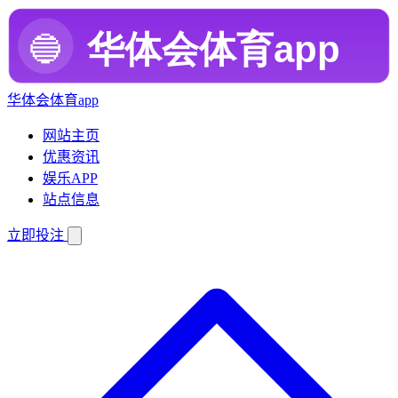
华体会体育app
网站主页
优惠资讯
娱乐APP
站点信息
立即投注