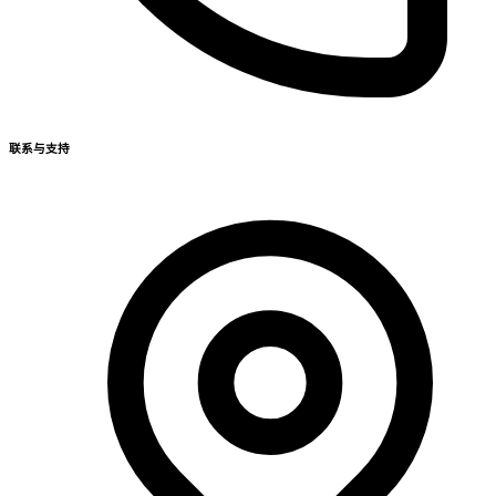
联系与支持