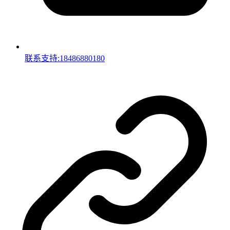
联系支持:18486880180