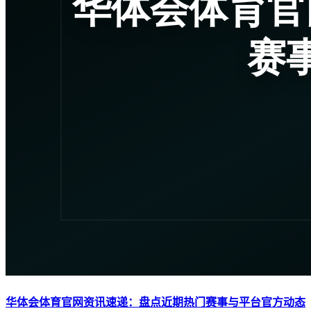
华体会体育官网资讯速递：盘点近期热门赛事与平台官方动态