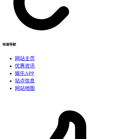
快速导航
网站主页
优惠资讯
娱乐APP
站点信息
网站地图