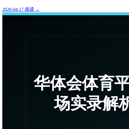
2026-04-17
阅读
→