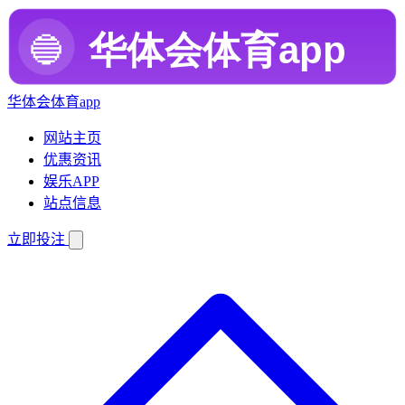
华体会体育app
网站主页
优惠资讯
娱乐APP
站点信息
立即投注