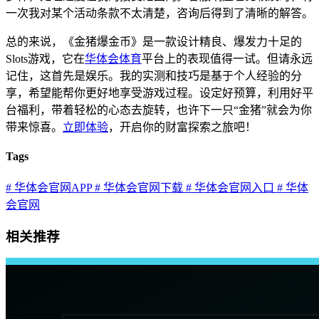
一次我对某个活动条款不太清楚，咨询后得到了清晰的解答。
总的来说，《金猪爆金币》是一款设计精良、爆发力十足的
Slots游戏，它在
华体会体育
平台上的表现值得一试。但请永远
记住，这首先是娱乐。我的实测和技巧是基于个人经验的分
享，希望能帮你更好地享受游戏过程。设定好预算，利用好平
台福利，带着轻松的心态去旋转，也许下一只“金猪”就会为你
带来惊喜。
立即体验
，开启你的财富探索之旅吧！
Tags
# 华体会官网APP
# 华体会官网下载
# 华体会官网入口
# 华体
会官网
相关推荐