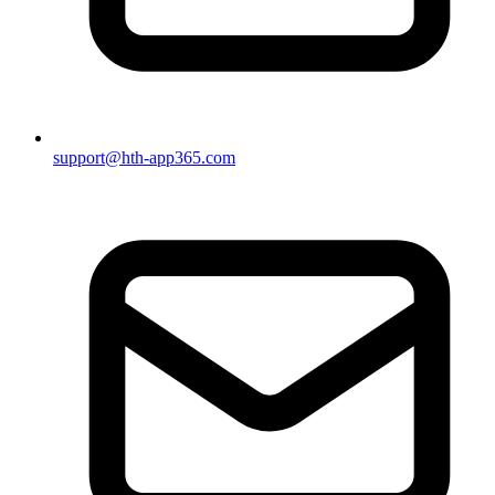
support@hth-app365.com