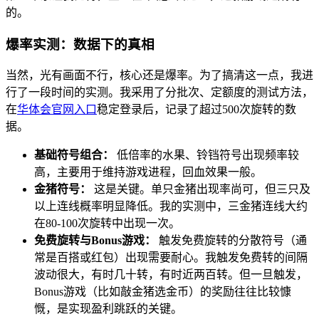
的。
爆率实测：数据下的真相
当然，光有画面不行，核心还是爆率。为了搞清这一点，我进
行了一段时间的实测。我采用了分批次、定额度的测试方法，
在
华体会官网入口
稳定登录后，记录了超过500次旋转的数
据。
基础符号组合：
低倍率的水果、铃铛符号出现频率较
高，主要用于维持游戏进程，回血效果一般。
金猪符号：
这是关键。单只金猪出现率尚可，但三只及
以上连线概率明显降低。我的实测中，三金猪连线大约
在80-100次旋转中出现一次。
免费旋转与Bonus游戏：
触发免费旋转的分散符号（通
常是百搭或红包）出现需要耐心。我触发免费转的间隔
波动很大，有时几十转，有时近两百转。但一旦触发，
Bonus游戏（比如敲金猪选金币）的奖励往往比较慷
慨，是实现盈利跳跃的关键。