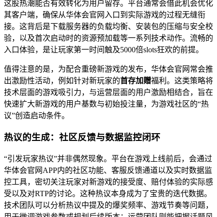
这股热潮能否有效转化为用户留存。平台通常会借此机会优化
其客户端，确保从华体会官网入口到实际游戏的过程无缝衔
接。这背后是下载服务器的负载均衡、安装包的压缩与安全校
验，以及首次启动时的资源预加载等一系列技术动作。流畅的
入口体验，是让玩家第一时间触及5000倍slots狂欢的前提。
值得注意的是，为配合重磅新游戏的发布，华体会官网常会推
出激励性活动，例如针对新玩家的
首存加赠
福利。这类策略将
技术层面的游戏吸引力，与运营层面的用户激励相结合，旨在
快速扩大新游戏的用户基数与初始投注量，为游戏社区的“热
议”创造启动条件。
热议的生成：社区反馈与数据监控闭环
“引发玩家热议”并非偶然现象。平台在游戏上线前后，会通过
华体会官网APP内的社区功能、客服反馈通道以及实时数据监
控工具，密切关注玩家对新游戏的接受度、赔付体验的实际感
受以及对RTP的讨论。这种热议本身成为了宝贵的迭代数据。
技术团队可以分析热议中提及的爆奖频率、游戏节奏等问题，
用于微调游戏参数或规划后续版本；运营团队则能把握话题风