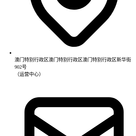
澳门特别行政区澳门特别行政区澳门特别行政区新华街
902号
（运营中心）