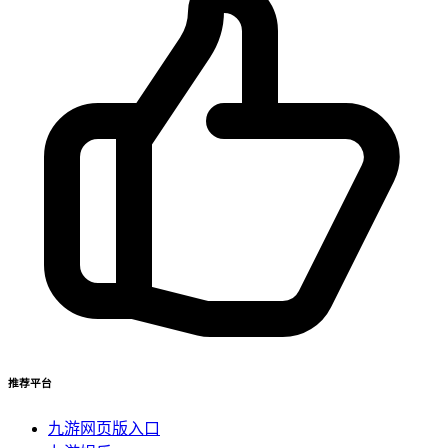
推荐平台
九游网页版入口