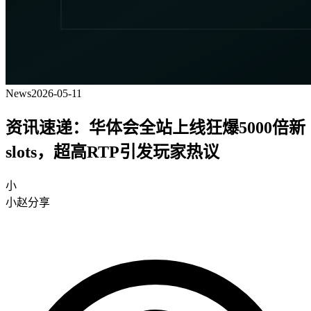
News
2026-05-11
资讯速递：华体会全站上线狂爆5000倍新
slots，超高RTP引发玩家热议
小
小赵分享