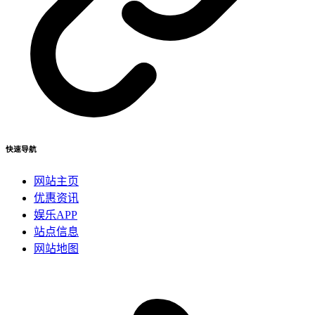
快速导航
网站主页
优惠资讯
娱乐APP
站点信息
网站地图