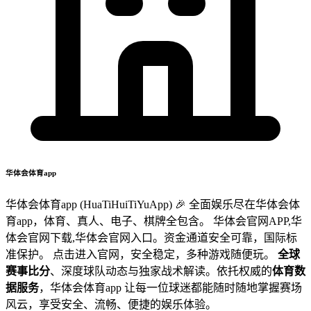
华体会体育app
华体会体育app (HuaTiHuiTiYuApp) 🎉 全面娱乐尽在华体会体
育app，体育、真人、电子、棋牌全包含。 华体会官网APP,华
体会官网下载,华体会官网入口。资金通道安全可靠，国际标
准保护。 点击进入官网，安全稳定，多种游戏随便玩。
全球
赛事比分
、深度球队动态与独家战术解读。依托权威的
体育数
据服务
，华体会体育app 让每一位球迷都能随时随地掌握赛场
风云，享受安全、流畅、便捷的娱乐体验。