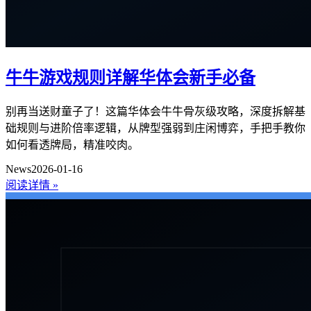
牛牛游戏规则详解华体会新手必备
别再当送财童子了！这篇华体会牛牛骨灰级攻略，深度拆解基
础规则与进阶倍率逻辑，从牌型强弱到庄闲博弈，手把手教你
如何看透牌局，精准咬肉。
News
2026-01-16
阅读详情 »