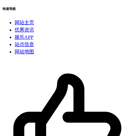
快速导航
网站主页
优惠资讯
娱乐APP
站点信息
网站地图