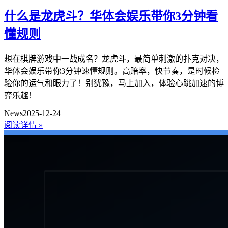
什么是龙虎斗？华体会娱乐带你3分钟看
懂规则
想在棋牌游戏中一战成名？龙虎斗，最简单刺激的扑克对决，
华体会娱乐带你3分钟速懂规则。高赔率，快节奏，是时候检
验你的运气和眼力了！别犹豫，马上加入，体验心跳加速的博
弈乐趣！
News
2025-12-24
阅读详情 »