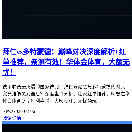
拜仁vs多特蒙德：巅峰对决深度解析+红
单推荐，亲测有效！华体会体育，大额无
忧！
德甲联赛最火爆的国家德比，拜仁慕尼黑与多特蒙德的对决，
究竟谁能笑到最后？深度盘口分析，独家红单推荐，助您在华
体会体育尽享胜利喜悦，大额投注，无忧畅玩！
News
2026-02-06
阅读详情 »