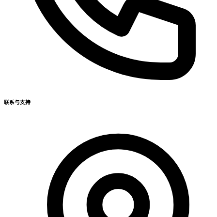
联系与支持