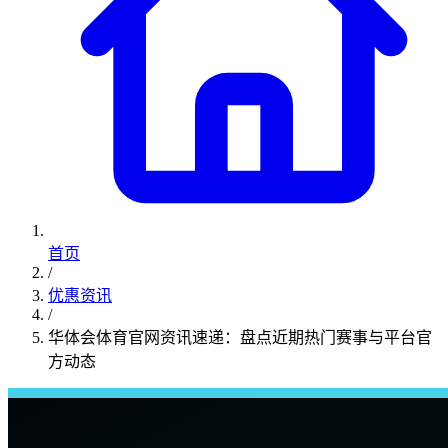
首页
/
优惠资讯
/
华体会体育官网资讯速递：盘点近期热门赛事与平台官
方动态