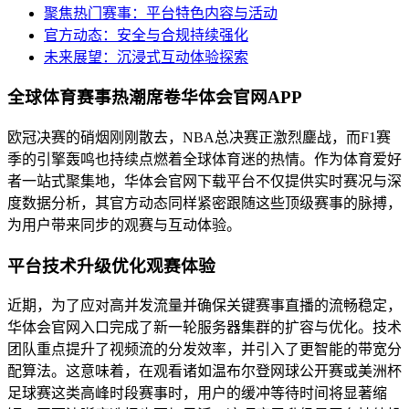
聚焦热门赛事：平台特色内容与活动
官方动态：安全与合规持续强化
未来展望：沉浸式互动体验探索
全球体育赛事热潮席卷华体会官网APP
欧冠决赛的硝烟刚刚散去，NBA总决赛正激烈鏖战，而F1赛
季的引擎轰鸣也持续点燃着全球体育迷的热情。作为体育爱好
者一站式聚集地，华体会官网下载平台不仅提供实时赛况与深
度数据分析，其官方动态同样紧密跟随这些顶级赛事的脉搏，
为用户带来同步的观赛与互动体验。
平台技术升级优化观赛体验
近期，为了应对高并发流量并确保关键赛事直播的流畅稳定，
华体会官网入口完成了新一轮服务器集群的扩容与优化。技术
团队重点提升了视频流的分发效率，并引入了更智能的带宽分
配算法。这意味着，在观看诸如温布尔登网球公开赛或美洲杯
足球赛这类高峰时段赛事时，用户的缓冲等待时间将显著缩