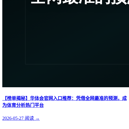
【榜单揭秘】华体会官网入口推荐：凭借全网最准的预测，成
为体育分析热门平台
2026-05-27
阅读
→