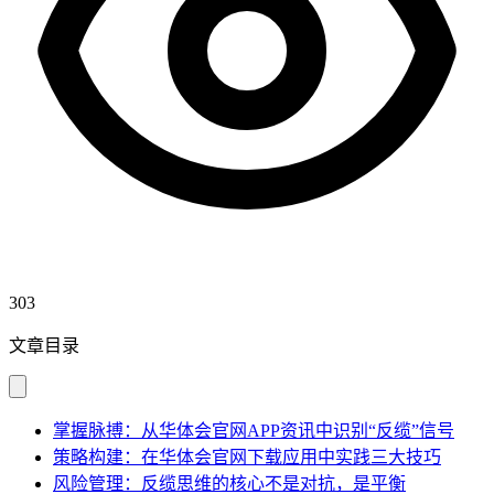
303
文章目录
掌握脉搏：从华体会官网APP资讯中识别“反缆”信号
策略构建：在华体会官网下载应用中实践三大技巧
风险管理：反缆思维的核心不是对抗，是平衡