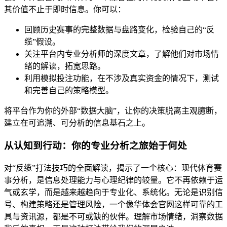
其价值不止于即时信息。你可以：
回顾历史赛事的完整数据与盘路变化，检验自己的“反
缆”假设。
关注平台内专业分析师的深度文章，了解他们对市场情
绪的解读，拓宽思路。
利用模拟投注功能，在不涉及真实资金的情况下，测试
和完善自己的策略模型。
将平台作为你的外部“数据大脑”，让你的决策脱离主观臆断，
建立在可追溯、可分析的信息基石之上。
从认知到行动：你的专业分析之旅始于何处
对“反缆”打法技巧的全面解读，揭示了一个核心：现代体育赛
事分析，是信息处理能力与心理纪律的较量。它不再依赖于运
气或玄学，而是越来越趋向于专业化、系统化。无论是识别信
号、构建策略还是管理风险，一个像华体会官网这样可靠的工
具与资讯源，都是不可或缺的伙伴。理解市场情绪，洞察数据