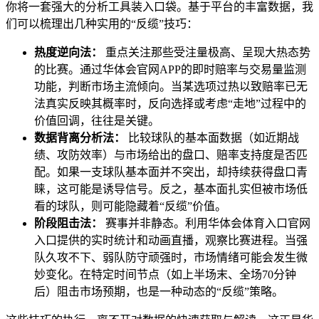
你将一套强大的分析工具装入口袋。基于平台的丰富数据，我
们可以梳理出几种实用的“反缆”技巧：
热度逆向法：
重点关注那些受注量极高、呈现大热态势
的比赛。通过华体会官网APP的即时赔率与交易量监测
功能，判断市场主流倾向。当某选项过热以致赔率已无
法真实反映其概率时，反向选择或考虑“走地”过程中的
价值回调，往往是关键。
数据背离分析法：
比较球队的基本面数据（如近期战
绩、攻防效率）与市场给出的盘口、赔率支持度是否匹
配。如果一支球队基本面并不突出，却持续获得盘口青
睐，这可能是诱导信号。反之，基本面扎实但被市场低
看的球队，则可能隐藏着“反缆”价值。
阶段阻击法：
赛事并非静态。利用华体会体育入口官网
入口提供的实时统计和动画直播，观察比赛进程。当强
队久攻不下、弱队防守顽强时，市场情绪可能会发生微
妙变化。在特定时间节点（如上半场末、全场70分钟
后）阻击市场预期，也是一种动态的“反缆”策略。