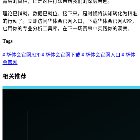
背后的真相，正是这种打法带给我们的深层启迪。
理论已铺就，数据已就位。接下来，是时候将认知转化为精准
的行动了。立即访问华体会官网入口，下载华体会官网APP，
启用你的专业分析工具库，在下一场赛事中实践你的洞察。
Tags
# 华体会官网APP
# 华体会官网下载
# 华体会官网入口
# 华体
会官网
相关推荐