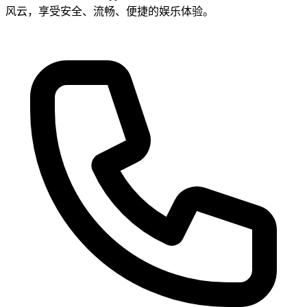
风云，享受安全、流畅、便捷的娱乐体验。