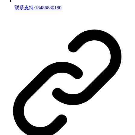
联系支持:18486880180