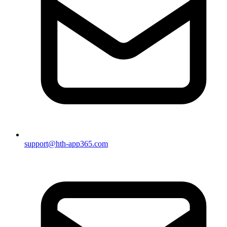
support@hth-app365.com