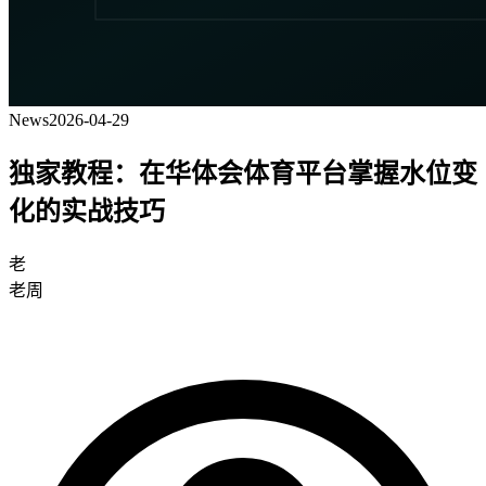
News
2026-04-29
独家教程：在华体会体育平台掌握水位变
化的实战技巧
老
老周