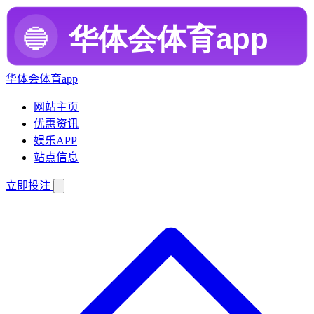
华体会体育app
网站主页
优惠资讯
娱乐APP
站点信息
立即投注