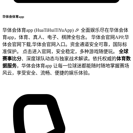
华体会体育app
华体会体育app (HuaTiHuiTiYuApp) 🎉 全面娱乐尽在华体会体
育app，体育、真人、电子、棋牌全包含。 华体会官网APP,华
体会官网下载,华体会官网入口。资金通道安全可靠，国际标
准保护。 点击进入官网，安全稳定，多种游戏随便玩。
全球
赛事比分
、深度球队动态与独家战术解读。依托权威的
体育数
据服务
，华体会体育app 让每一位球迷都能随时随地掌握赛场
风云，享受安全、流畅、便捷的娱乐体验。