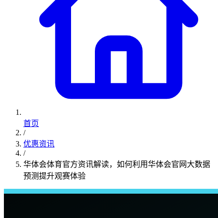
首页
/
优惠资讯
/
华体会体育官方资讯解读，如何利用华体会官网大数据
预测提升观赛体验