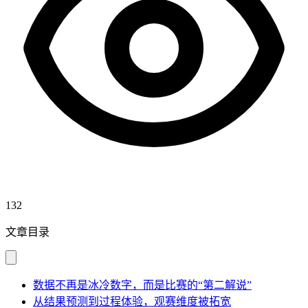
132
文章目录
数据不再是冰冷数字，而是比赛的“第二解说”
从结果预测到过程体验，观赛维度被拓宽