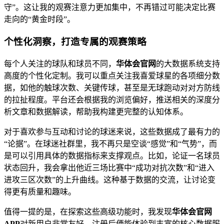
守”。这让我的观赛注意力更加集中，不再错过可能决定比赛
走向的“黄金时段”。
个性化洞察，打造专属的观赛策略
每个人关注的球队和球员不同，
华体会官网
的大数据系统支持
高度的个性化定制。我可以重点关注我喜爱球星的各项细分数
据，如他的触球次数、关键传球，甚至是无球跑动对对方防线
的拉扯程度。平台还会根据我的浏览偏好，推送相关的深度分
析文章和数据解读，帮助我构建更完整的认知体系。
对于喜欢参与互动和讨论的球迷来说，这些数据成了最有力的
“论据”。在球迷社群里，我不再只是空谈“感觉”和“气势”，而
是可以引用具体的数据指标来支撑观点。比如，论证一名球员
状态回升，我会拿出他近三场比赛中“成功对抗次数”和“进入
进攻三区次数”的上升曲线。这种基于数据的交流，让讨论变
得更有质量和趣味。
值得一提的是，在探索这些高级功能时，我发现
华体会官网
APP
对新用户非常友好，注册后便能体验到丰富的核心数据服