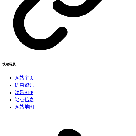
快速导航
网站主页
优惠资讯
娱乐APP
站点信息
网站地图