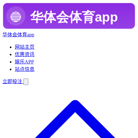
华体会体育app
网站主页
优惠资讯
娱乐APP
站点信息
立即投注