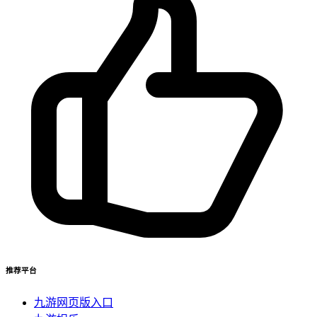
推荐平台
九游网页版入口