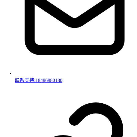
联系支持:18486880180