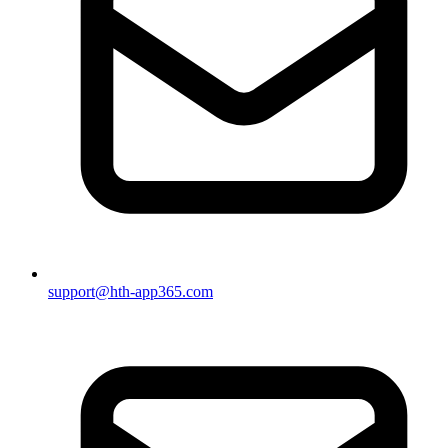
support@hth-app365.com