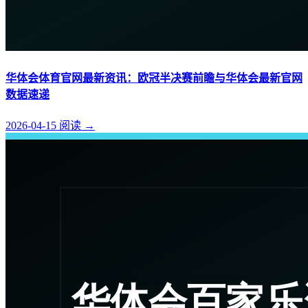
华体会体育官网最新资讯：欧冠半决赛前瞻与华体会最新官网
数据速递
2026-04-15
阅读
→