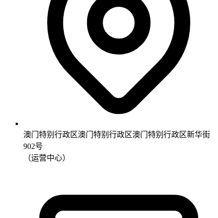
澳门特别行政区澳门特别行政区澳门特别行政区新华街
902号
（运营中心）