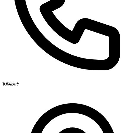
联系与支持