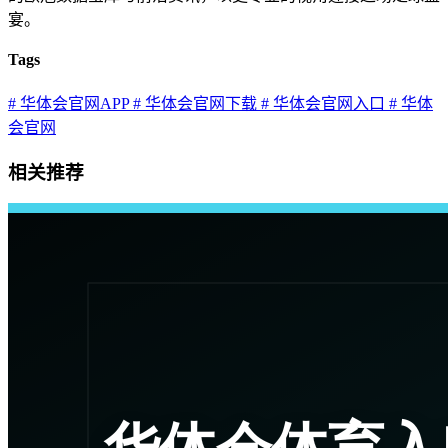
宴。
Tags
# 华体会官网APP
# 华体会官网下载
# 华体会官网入口
# 华体
会官网
相关推荐