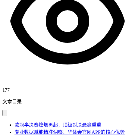
177
文章目录
欧冠半决赛烽烟再起，顶级对决悬念重重
专业数据赋能精准洞察：华体会官网APP的核心优势