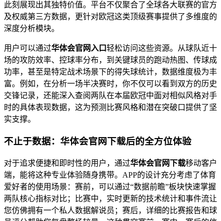
此刻展现出其独特价值。平台不仅聚合了全球各大联赛的官方
及权威第三方数据，更针对欧冠这类顶级赛事提供了多维度的
深度分析模块。
用户可以通过
华体会官网入口
轻松访问这些资源。从球队近十
场的攻防效率、控球率分布，到关键球员的跑动热图、传球成
功率，甚至是特定战术场景下的得失球统计，数据维度极为丰
富。例如，在分析一场半决赛时，你不仅可以看到双方的历史
交锋记录，还能深入查阅两队在本届欧冠中面对相似风格对手
时的具体表现数据，这为预测比赛风格和潜在突破口提供了坚
实支撑。
不止于数据：华体会官网下载后的全方位体验
对于追求便捷和即时性的用户，通过
华体会官网下载
移动客户
端，能将这种专业体验随身携带。APP的设计充分考虑了体育
爱好者的使用场景：赛前，可以通过“数据前瞻”板块快速掌握
两队核心指标对比；比赛中，实时更新的技术统计和事件流让
您仿佛拥有一个私人数据解说员；赛后，详细的比赛报告和球