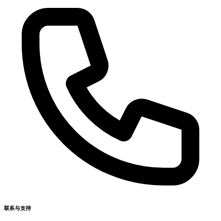
联系与支持