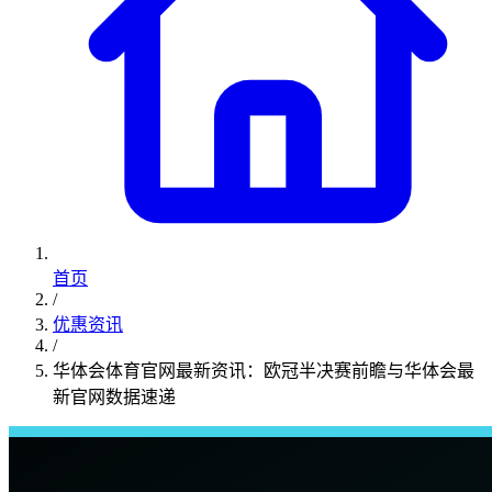
首页
/
优惠资讯
/
华体会体育官网最新资讯：欧冠半决赛前瞻与华体会最
新官网数据速递