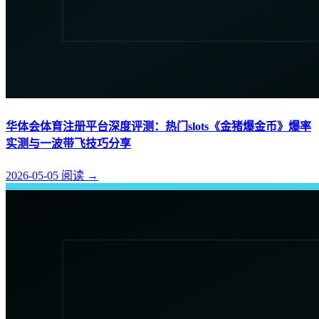
华体会体育注册平台深度评测：热门slots《金猪爆金币》爆率
实测与一波带飞技巧分享
2026-05-05
阅读
→