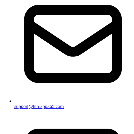
support@hth-app365.com