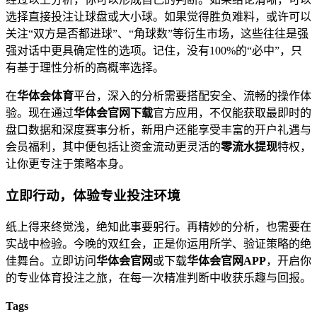
选择直接投注让球盘或大小球。如果觉得胜负难料，或许可以
关注“双方是否都进球”、“角球数”等衍生市场，这些往往是强
强对话中更具确定性的选项。记住，没有100%的“必中”，只
有基于理性分析的高概率选择。
在
华体会体育
平台，深入的分析需要搭配安全、流畅的操作体
验。现在通过
华体会官网下载
官方应用，不仅能获取最即时的
盘口数据和深度赛事分析，新用户还能享受丰富的开户礼遇与
会员福利，其中便包括让资金流动更灵活的
零流水提现
特权，
让你更专注于策略本身。
立即行动，体验专业投注环境
纸上得来终觉浅，绝知此事要躬行。再精妙的分析，也需要在
实战中检验。今晚的双红会，正是你运用所学、验证策略的绝
佳舞台。立即访问
华体会官网
或下载
华体会官网APP
，开启你
的专业体育投注之旅，在每一次精准判断中收获乐趣与回报。
Tags