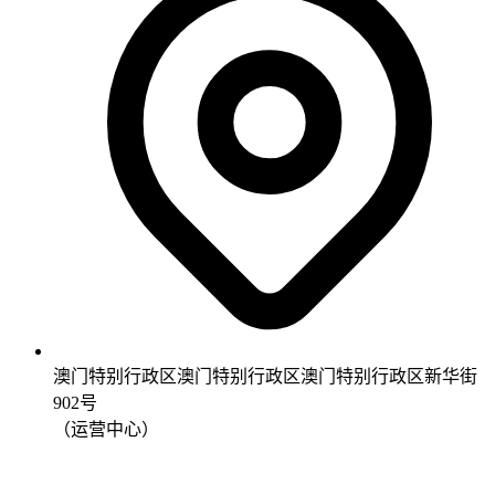
澳门特别行政区澳门特别行政区澳门特别行政区新华街
902号
（运营中心）