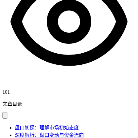
101
文章目录
盘口初探：理解市场初始态度
深度解析：盘口变动与资金流向