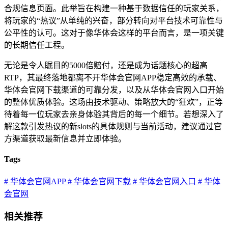
合规信息页面。此举旨在构建一种基于数据信任的玩家关系，
将玩家的“热议”从单纯的兴奋，部分转向对平台技术可靠性与
公平性的认可。这对于像华体会这样的平台而言，是一项关键
的长期信任工程。
无论是令人瞩目的5000倍赔付，还是成为话题核心的超高
RTP，其最终落地都离不开华体会官网APP稳定高效的承载、
华体会官网下载渠道的可靠分发，以及从华体会官网入口开始
的整体优质体验。这场由技术驱动、策略放大的“狂欢”，正等
待着每一位玩家去亲身体验其背后的每一个细节。若想深入了
解这款引发热议的新slots的具体规则与当前活动，建议通过官
方渠道获取最新信息并立即体验。
Tags
# 华体会官网APP
# 华体会官网下载
# 华体会官网入口
# 华体
会官网
相关推荐