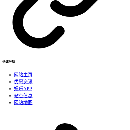
快速导航
网站主页
优惠资讯
娱乐APP
站点信息
网站地图