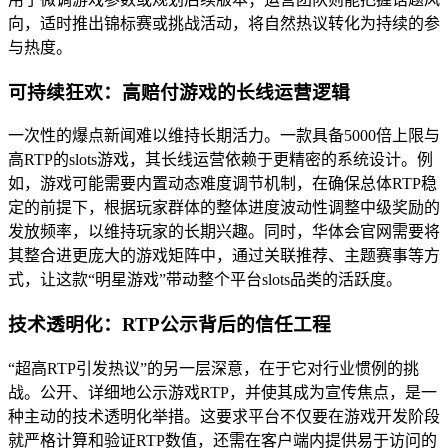
向，适时推出锦标赛或挑战活动，将自然热议转化为持续的参
与热度。
可持续狂欢：高赔付游戏的长线运营逻辑
一次性的爆点新闻难以维持长期活力。一款具备5000倍上限与
高RTP的slots游戏，其长线运营依赖于更精密的系统设计。例
如，游戏可能需要内置动态难度调节机制，在确保总体RTP稳
定的前提下，根据玩家群体的整体进度波动性调整中级奖励的
发放频率，以维持玩家的长期兴趣。同时，华体会官网需要将
其整合进更庞大的游戏矩阵中，通过关联推荐、主题赛事等方
式，让这款“明星游戏”带动整个平台slots品类的活跃度。
技术透明化：RTP公示背后的信任工程
“超高RTP引发热议”的另一层深意，在于它对行业惯例的挑
战。公开、详细地公示游戏RTP，并使其成为宣传焦点，是一
种主动的技术透明化举措。这要求平台不仅要在游戏开发阶段
就严格计算和验证RTP数值，还需在客户端内提供易于访问的