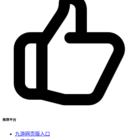
推荐平台
九游网页版入口