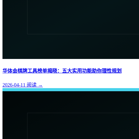
华体会棋牌工具榜单揭晓：五大实用功能助你理性规划
2026-04-11
阅读
→