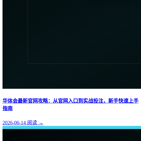
华体会最新官网攻略：从官网入口到实战投注，新手快速上手
指南
2026-06-14
阅读
→