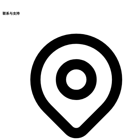
联系与支持