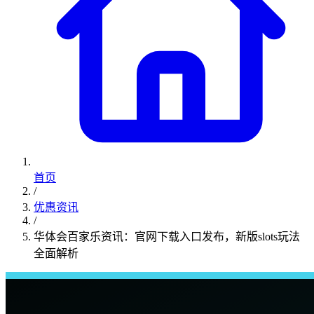
首页
/
优惠资讯
/
华体会百家乐资讯：官网下载入口发布，新版slots玩法
全面解析