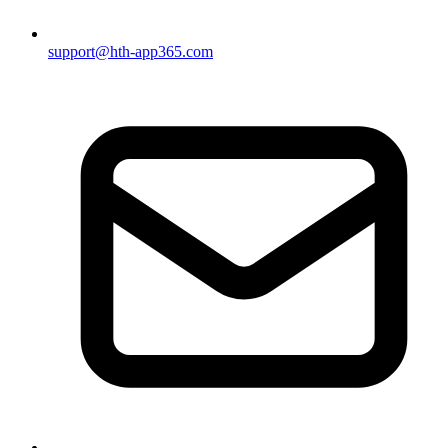
support@hth-app365.com