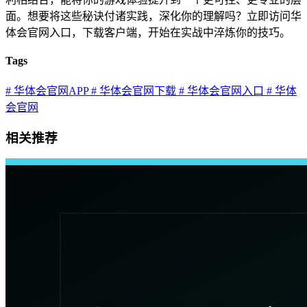
面。想要将这些秘诀付诸实践，深化你的理解吗？立即访问华
体会官网入口，下载客户端，开始在实战中淬炼你的技巧。
Tags
# 华体会官网APP
# 华体会官网下载
# 华体会官网入口
# 华体
会官网
相关推荐