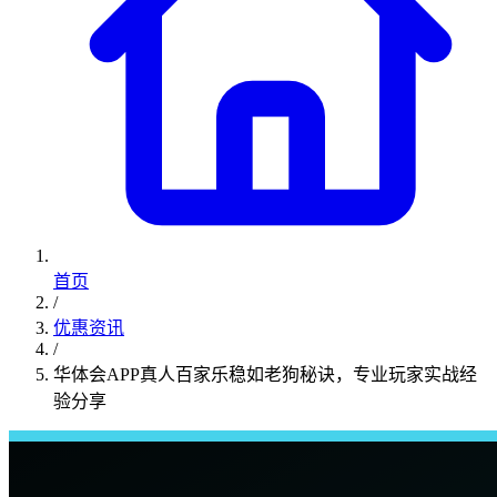
首页
/
优惠资讯
/
华体会APP真人百家乐稳如老狗秘诀，专业玩家实战经
验分享