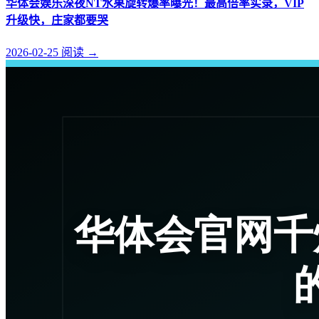
华体会娱乐深夜NT水果旋转爆率曝光！最高倍率实录，VIP
升级快，庄家都要哭
2026-02-25
阅读
→