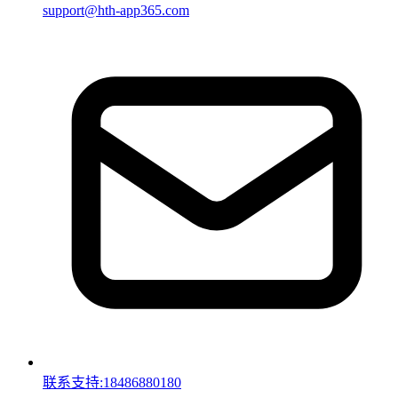
support@hth-app365.com
联系支持:18486880180