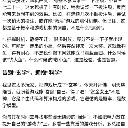
3. 调整投注，随机应变： 有些人就认准一个下注额，不管三
七二十一。这太死板了！有时候，稍微调整一下投注额，反而
能带来意想不到的效果。比如，在连续几次小额投注后，尝试
一次稍大的投注，或许能“激活”游戏的赔付机制。但记住，这
都是基于概率和游戏机制的调整，不是什么“漏洞”。
4. 把握时机，静待花开： 很多时候，爆分不是一下子就出现
的。可能是一连串的小赢，然后突然迎来一次大奖。这就像钓
鱼，得有耐心，不是说你撒下网就能立马满载而归。什么时候
该“钓大鱼”，什么时候该“收小鱼”，这是经验，也是智慧。
告别“玄学”，拥抱“科学”
我见过太多玩家，把游戏玩成了“玄学”。今天拜拜佛，明天烧
烧香，就盼着游戏能“眷顾”自己。得了吧！“赏金女王”不是
神，它是个由代码和算法构成的游戏。它遵循的是概率，是数
学模型。
你与其花时间去寻找那些虚无缥缈的“漏洞”，不如把精力放在
提升自己的“游戏力”上。多看一些靠谱的游戏分析，多总结自