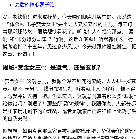
最后的掏心窝子话
嘿，老铁们！进来喝杯茶，今天咱们聊点儿实在的。都说这
“华体会PG电子赏金女王”是个让人又爱又恨的主儿，每天盯
着那彩球转悠，眼睛都快看花了。听说有人在找它那点儿“漏
洞”和“卡分爆分规律”？行啊，这话题够劲！咱老郭在这一行
摸爬滚打了十五年，见过多少风浪？今天就跟你掰扯掰扯，把
这事儿说透了！
揭秘“赏金女王”：是运气，还是玄机？
“赏金女王”这玩意儿，就像个深不见底的宝藏，人人想一探究
竟。那些“卡分”、“爆分”的传说，听着就让人心痒痒，恨不得
立马就冲进去捞一把。但说实话，这玩意儿真有那么多“漏洞”
给你钻吗？别逗了！那些所谓的“规律”，我跟你说，大部分都
是庄家玩儿剩下的心理战，或者是玩家自己瞎猫碰上死耗子后
的自我安慰。
你想想，如果真有那么容易被抓到的“漏洞”，华体会他们能让
你找到？早被人家搬空了！那些在网上叫卖“漏洞代码”的，八