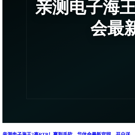
亲测电子海王2高RTP！赢到手软，华体会最新官网，开户送